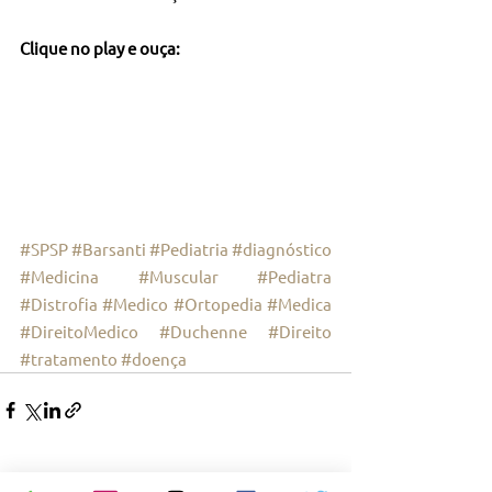
Clique no play e ouça:
#SPSP
#Barsanti
#Pediatria
#diagnóstico
#Medicina
#Muscular
#Pediatra
#Distrofia
#Medico
#Ortopedia
#Medica
#DireitoMedico
#Duchenne
#Direito
#tratamento
#doença
Ver tudo