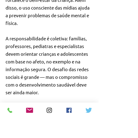
disso, o uso consciente das mídias ajuda 
a prevenir problemas de saúde mental e 
física.
A responsabilidade é coletiva: famílias, 
professores, pediatras e especialistas 
devem orientar crianças e adolescentes 
com base no afeto, no exemplo e na 
informação segura. O desafio das redes 
sociais é grande — mas o compromisso 
com o desenvolvimento saudável deve 
ser ainda maior.
#SaúdeDigitalInfantil
#RedesSociais
#DiaMundialDasRedesSociais
#TelasComConsciência
#InfânciaProtegida
#PediatriaAtenta