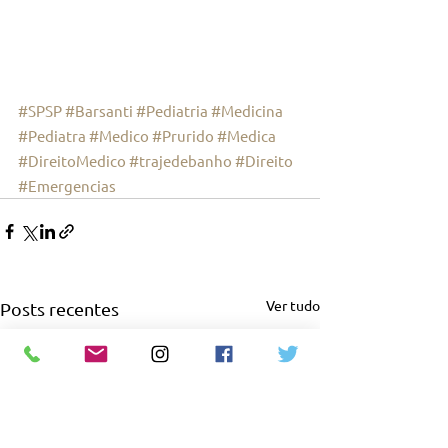
#SPSP
#Barsanti
#Pediatria
#Medicina
#Pediatra
#Medico
#Prurido
#Medica
#DireitoMedico
#trajedebanho
#Direito
#Emergencias
Ver tudo
Posts recentes