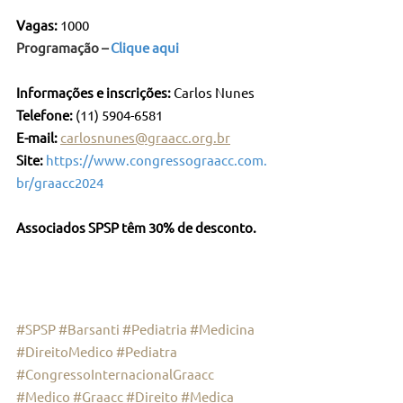
Vagas:
 1000
Programação – 
Clique aqui
Informações e inscrições: 
Carlos Nunes
Telefone:
 (11) 5904-6581
E-mail:
carlosnunes@graacc.org.br
Site:
https://www.congressograacc.com.
br/graacc2024
Associados SPSP têm 30% de desconto.
#SPSP
#Barsanti
#Pediatria
#Medicina
#DireitoMedico
#Pediatra
#CongressoInternacionalGraacc
#Medico
#Graacc
#Direito
#Medica