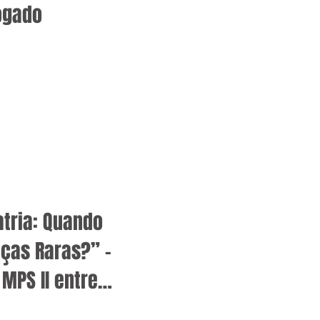
ogado
atria: Quando
ças Raras?” –
MPS II entre
sacaridoses