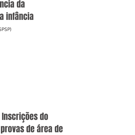
ância da
a infância
(SPSP)
 Inscrições do
e provas de área de