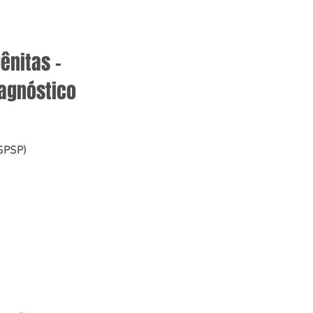
ênitas –
iagnóstico
(SPSP)