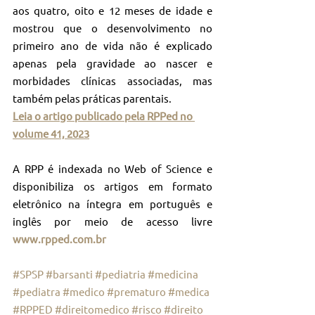
aos quatro, oito e 12 meses de idade e 
mostrou que o desenvolvimento no 
primeiro ano de vida não é explicado 
apenas pela gravidade ao nascer e 
morbidades clínicas associadas, mas 
também pelas práticas parentais.
Leia o artigo publicado pela RPPed no 
volume 41, 2023
A RPP é indexada no Web of Science e 
disponibiliza os artigos em formato 
eletrônico na íntegra em português e 
inglês por meio de acesso livre 
www.rpped.com.br
#SPSP
#barsanti
#pediatria
#medicina
#pediatra
#medico
#prematuro
#medica
#RPPED
#direitomedico
#risco
#direito