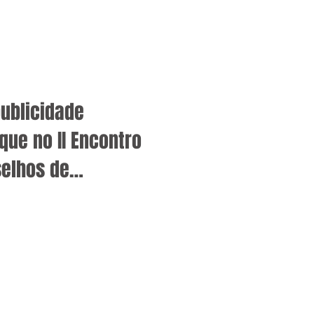
ublicidade
ue no II Encontro
selhos de