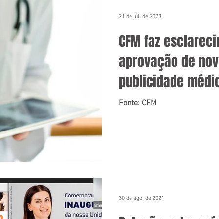
21 de jul. de 2023
CFM faz esclarec
aprovação de nov
publicidade médic
fakenews
Fonte: CFM
30 de ago. de 2021