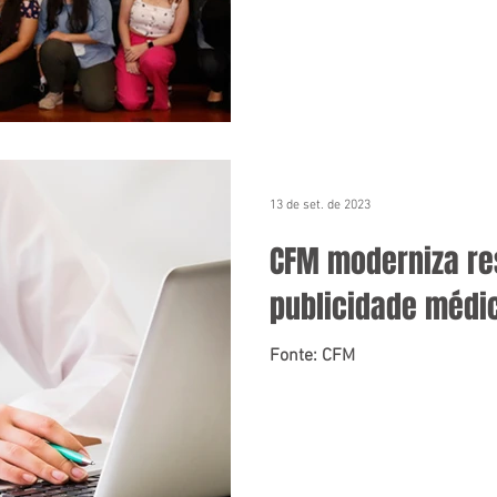
13 de set. de 2023
CFM moderniza re
publicidade médi
Fonte: CFM