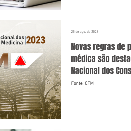
25 de ago. de 2023
Novas regras de p
médica são destaq
Nacional dos Con
Medicina
Fonte: CFM