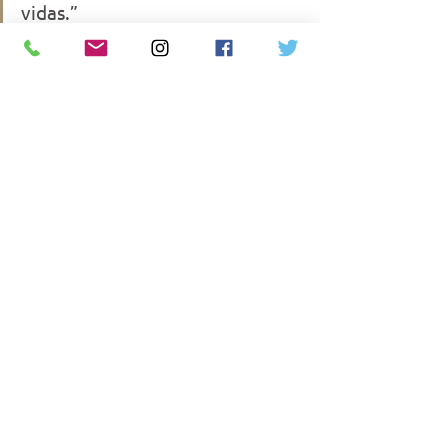
vidas.”
Fontes
: Sociedade Brasileira de Pediatria 
(SBP); American Heart Association 
(AHA); Ministério da Saúde.
#DesengasgoInfantil
#PrimeirosSocorros
#SaúdeInfantil
#EmergênciaPediátrica
#Pediatria
#SPSP
#DrClaudioBarsanti
#CuidadosComOBebê
#EducaçãoEmSaúde
#PediatriaComAmor
Ver tudo
Posts recentes