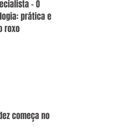
cialista – O
logia: prática e
o roxo
dez começa no