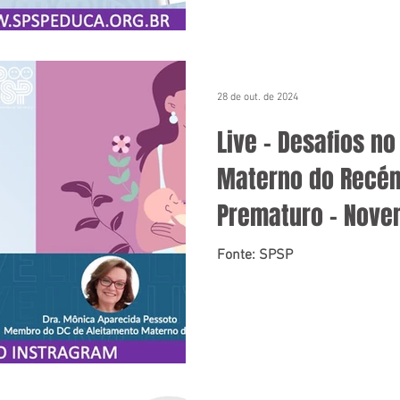
28 de out. de 2024
Live – Desafios n
Materno do Recé
Prematuro – Nove
(Instagram)
Fonte: SPSP