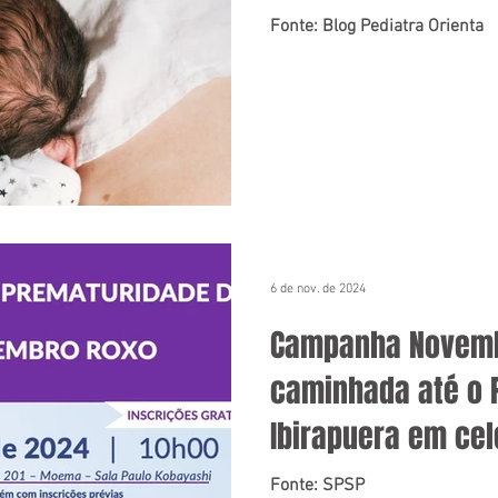
Fonte: Blog Pediatra Orienta
6 de nov. de 2024
Campanha Novemb
caminhada até o 
Ibirapuera em ce
da prematuridade
Fonte: SPSP