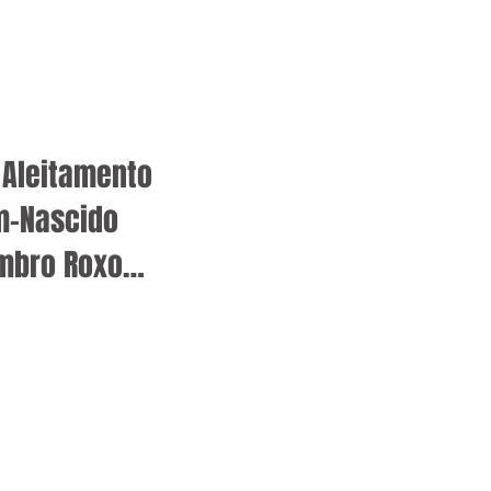
o Aleitamento
m-Nascido
mbro Roxo