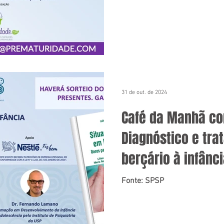
31 de out. de 2024
Café da Manhã co
Diagnóstico e tra
berçário à infânc
Roxo
Fonte: SPSP