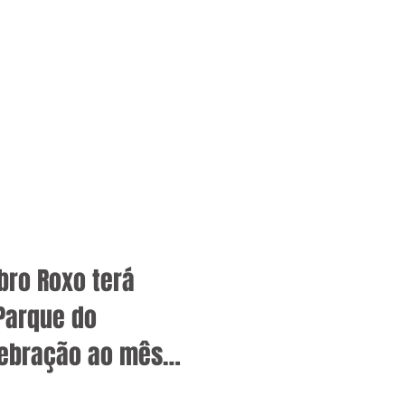
ro Roxo terá
Parque do
lebração ao mês