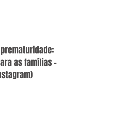
a prematuridade:
ra as famílias –
nstagram)