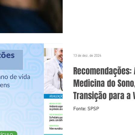
13 de dez. de 2024
Recomendações: A
Medicina do Sono
Transição para a 
Reumatologia
Fonte: SPSP