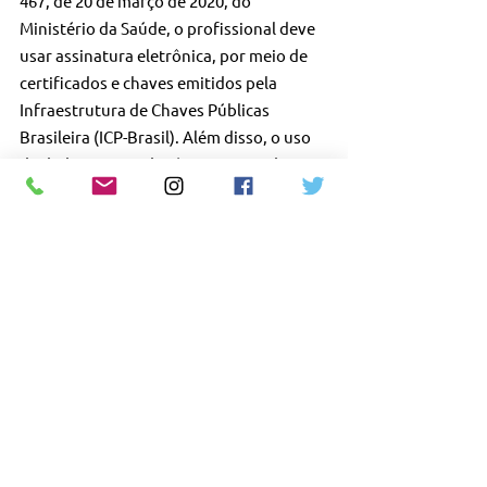
467, de 20 de março de 2020, do 
Ministério da Saúde, o profissional deve 
usar assinatura eletrônica, por meio de 
certificados e chaves emitidos pela 
Infraestrutura de Chaves Públicas 
Brasileira (ICP-Brasil). Além disso, o uso 
de dados associados à assinatura do 
médico deve ser feito de tal modo que 
qualquer modificação posterior possa 
ser detectável, além de observar os 
requisitos previstos em atos da Agência 
de Vigilância Sanitária (Anvisa).
8) Como o médico pode obter sua 
certificação digital? É vitalícia? Tem 
custo?
RESPOSTA – No caso dos médicos, o 
primeiro passo é escolher uma das 17 