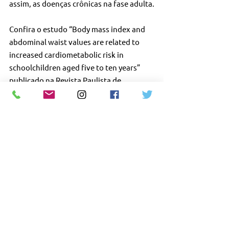
assim, as doenças crônicas na fase adulta.
Confira o estudo “Body mass index and 
abdominal waist values are related to 
increased cardiometabolic risk in 
schoolchildren aged five to ten years” 
publicado na Revista Paulista de 
Pediatria, 
acessando o PDF
.
#SPSP
#Barsanti
#Pediatria
#Medicina
#Pediatra
#Medico
#Obesidade
#Medica
#DireitoMedico
#Infantil
#Direito
#ObesidadeInfantil
#cardiometabólico
Ver tudo
Posts recentes