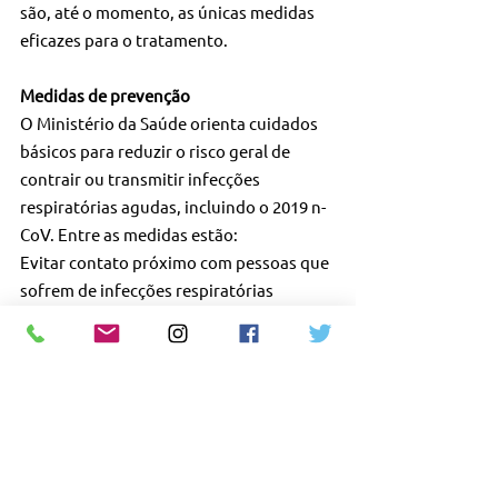
são, até o momento, as únicas medidas 
eficazes para o tratamento.
Medidas de prevenção
O Ministério da Saúde orienta cuidados 
básicos para reduzir o risco geral de 
contrair ou transmitir infecções 
respiratórias agudas, incluindo o 2019 n-
CoV. Entre as medidas estão: 
Evitar contato próximo com pessoas que 
sofrem de infecções respiratórias 
agudas.
Realizar lavagem frequente das mãos, 
especialmente após contato direto com 
pessoas doentes ou com o meio 
ambiente.
Utilizar lenço descartável para 