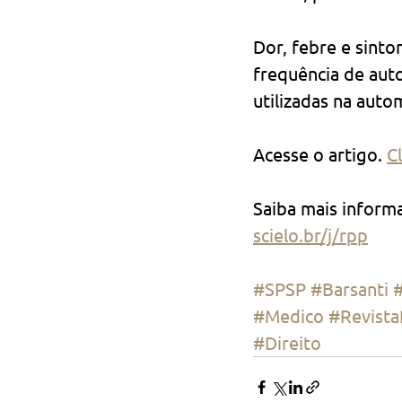
Dor, febre e sinto
frequência de auto
utilizadas na auto
Acesse o artigo. 
C
Saiba mais inform
scielo.br/j/rpp
#SPSP
#Barsanti
#
#Medico
#Revista
#Direito