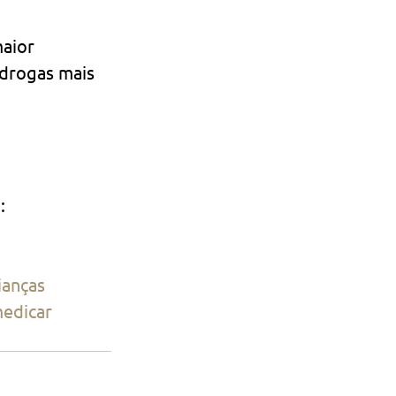
aior 
 drogas mais 
: 
ianças
edicar