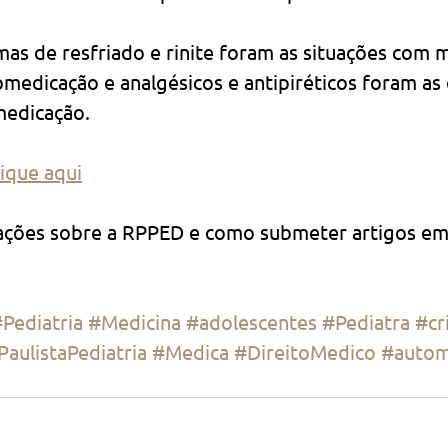
mas de resfriado e rinite foram as situações com m
medicação e analgésicos e antipiréticos foram as
medicação.
lique aqui
ações sobre a RPPED e como submeter artigos em
Pediatria
#Medicina
#adolescentes
#Pediatra
#cr
PaulistaPediatria
#Medica
#DireitoMedico
#autom