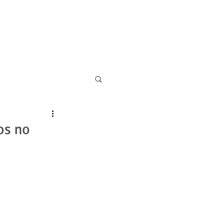
11 5055-9001
CONTATO
os no