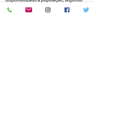
critérios de acesso definidos em lei. Cabe 
ao Ministério da Saúde e aos gestores do 
Sistema Único de Saúde criarem 
condições para que esses núcleos 
funcionem de modo a atender às 
demandas existentes”, explica o 
presidente do CFM, José Hiran Gallo.
#Resolução2378
#AbortoLegal
#AssistoliaFetal
#DireitosDaMulher
#ÉticaMédica
#STF
#SaúdePública
Ver tudo
Posts recentes