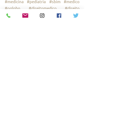
#medicina
#pediatria
#sbim
#medico
#oglobo
#direitomedico
#direito
#medica
#direitoemedicina
#FIRJAN
#sbp
Ver tudo
Posts recentes