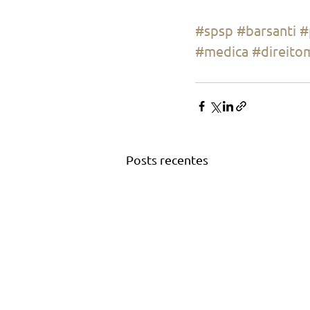
#spsp
#barsanti
#
#medica
#direito
Posts recentes