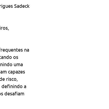
rigues Sadeck 
ros, 
frequentes na 
tando os 
inindo uma 
ejam capazes 
e risco, 
 definindo a 
os desafiam 