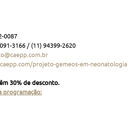
82-0087
3091-3166 / (11) 94399-2620
to@caepp.com.br
.caepp.com/projeto-gemeos-em-neonatologia
têm 30% de desconto.
 a programação: