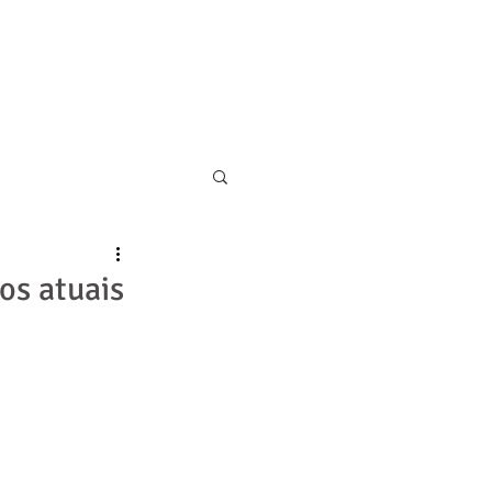
11 5055-9001
CONTATO
os atuais