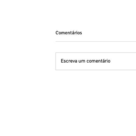
Comentários
Escreva um comentário
Primeira infância e
desenvolvimento: educação,
saúde e cuidados básicos