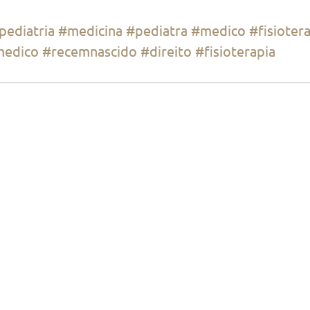
pediatria
#medicina
#pediatra
#medico
#fisioter
medico
#recemnascido
#direito
#fisioterapia