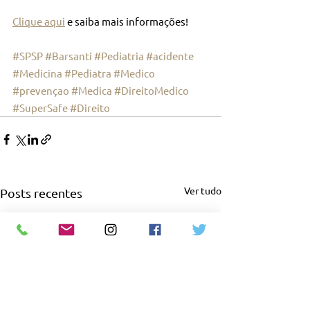
Clique aqui
 e saiba mais informações!
#SPSP
#Barsanti
#Pediatria
#acidente
#Medicina
#Pediatra
#Medico
#prevençao
#Medica
#DireitoMedico
#SuperSafe
#Direito
Ver tudo
Posts recentes