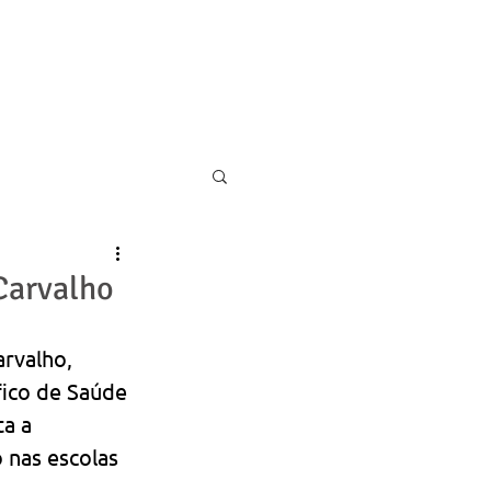
11 5055-9001
CONTATO
Carvalho
rvalho, 
ico de Saúde 
a a 
 nas escolas 