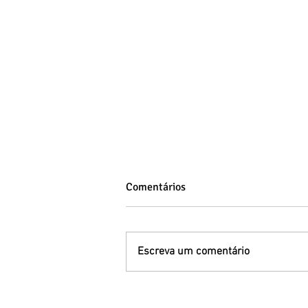
Comentários
Escreva um comentário
Primeira infância e
desenvolvimento: educação,