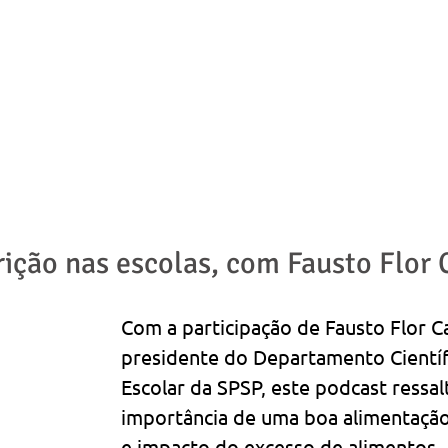
ADVOGADOS
ÁREAS DE ATUAÇÃO
NOTÍCIAS | ARTIGOS
rição nas escolas, com Fausto Flor 
Com a participação de Fausto Flor Ca
presidente do Departamento Científ
Escolar da SPSP, este podcast ressalt
importância de uma boa alimentação
e impacto do excesso de alimentos 