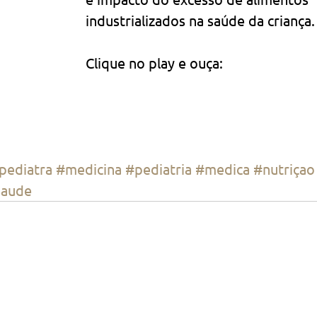
industrializados na saúde da criança.
Clique no play e ouça:
pediatra
#medicina
#pediatria
#medica
#nutriçao
saude