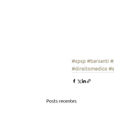
#spsp
#barsanti
#
#direitomedico
#
Posts recentes