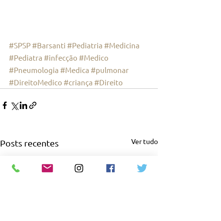
#SPSP
#Barsanti
#Pediatria
#Medicina
#Pediatra
#infecção
#Medico
#Pneumologia
#Medica
#pulmonar
#DireitoMedico
#criança
#Direito
Ver tudo
Posts recentes