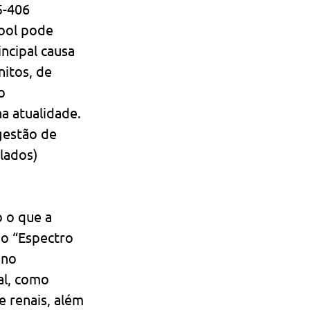
5-406 
cool pode 
ncipal causa 
itos, de 
o 
a atualidade. 
gestão de 
lados) 
 o que a 
 o “Espectro 
 no 
al, como 
 renais, além 