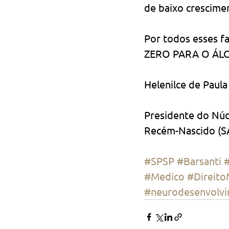
de baixo crescime
Por todos esses f
ZERO PARA O ÁL
Helenilce de Paula Fiod Cos
Presidente do Núc
Recém-Nascido (SA
#SPSP
#Barsanti
#
#Medico
#Direito
#neurodesenvolv