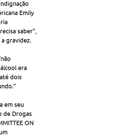
indignação 
ricana Emily 
ria 
ecisa saber”, 
a gravidez.
“não 
lcool era 
até dois 
undo.”
a em seu 
o de Drogas 
OMMITTEE ON 
um 