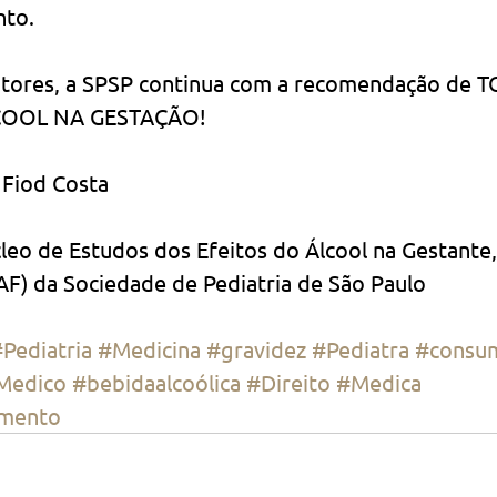
nto.
atores, a SPSP continua com a recomendação de 
COOL NA GESTAÇÃO!
ta                                                                          
leo de Estudos dos Efeitos do Álcool na Gestante,
F) da Sociedade de Pediatria de São Paulo
Pediatria
#Medicina
#gravidez
#Pediatra
#consu
Medico
#bebidaalcoólica
#Direito
#Medica
imento