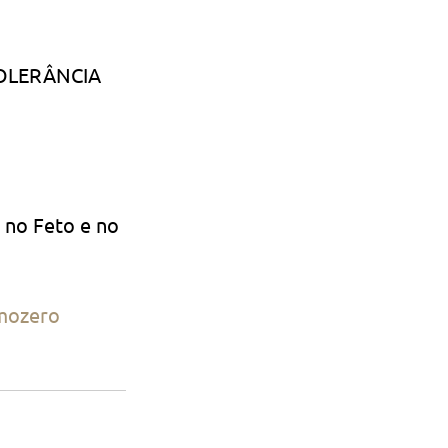
TOLERÂNCIA 
                     
 no Feto e no 
mozero