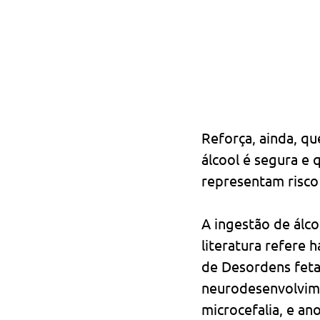
Reforça, ainda, q
álcool é segura e 
representam risco
A ingestão de álc
literatura refere 
de Desordens fetai
neurodesenvolvimen
microcefalia, e an