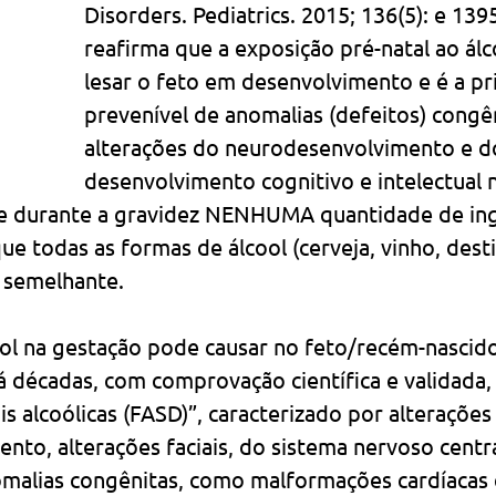
Disorders. Pediatrics. 2015; 136(5): e 139
reafirma que a exposição pré-natal ao ál
lesar o feto em desenvolvimento e é a pri
prevenível de anomalias (defeitos) congên
alterações do neurodesenvolvimento e d
desenvolvimento cognitivo e intelectual n
ue durante a gravidez NENHUMA quantidade de in
que todas as formas de álcool (cerveja, vinho, desti
 semelhante.
ool na gestação pode causar no feto/recém-nascido
há décadas, com comprovação científica e validada,
s alcoólicas (FASD)”, caracterizado por alterações
to, alterações faciais, do sistema nervoso centr
omalias congênitas, como malformações cardíacas e