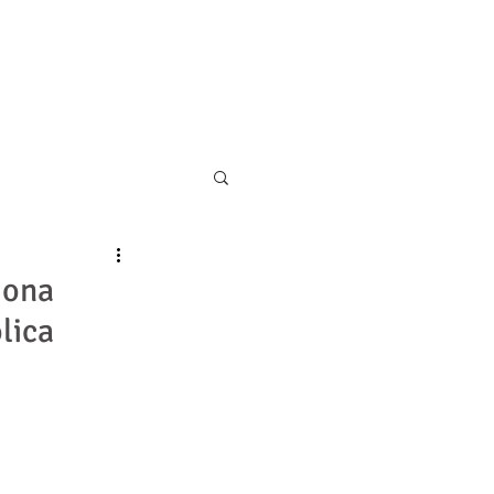
11 5055-9001
CONTATO
iona
lica