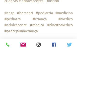
criancas-e-adolescentes—hibrido
#spsp
#barsanti
#pediatria
#medicina
#pediatra
#criança
#medico
#adolescente
#medica
#direitomedico
#protejaumacriança
Ver tudo
Posts recentes