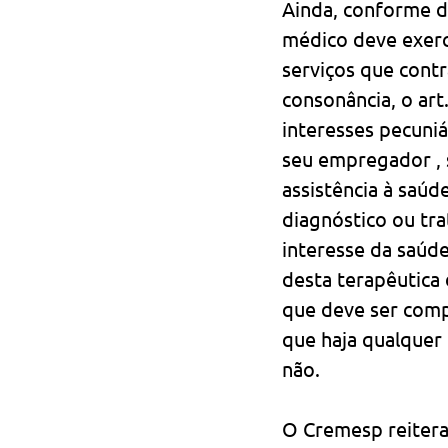
Ainda, conforme di
médico deve exerc
serviços que cont
consonância, o ar
interesses pecuniá
seu empregador , s
assistência à saúd
diagnóstico ou tr
interesse da saúd
desta terapêutica 
que deve ser compa
que haja qualquer 
não.
O Cremesp reitera,