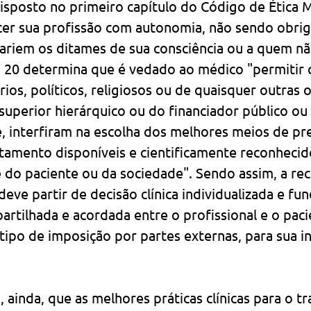
sposto no primeiro capítulo do Código de Ética M
er sua profissão com autonomia, não sendo obrig
rariem os ditames de sua consciência ou a quem nã
t. 20 determina que é vedado ao médico "permitir 
rios, políticos, religiosos ou de quaisquer outras 
uperior hierárquico ou do financiador público ou
e, interfiram na escolha dos melhores meios de pr
atamento disponíveis e cientificamente reconhecid
e do paciente ou da sociedade". Sendo assim, a r
deve partir de decisão clínica individualizada e f
rtilhada e acordada entre o profissional e o paci
tipo de imposição por partes externas, para sua i
 ainda, que as melhores práticas clínicas para o t