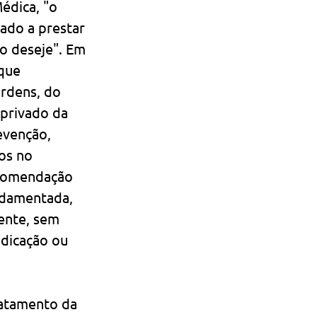
édica, "o 
ado a prestar 
o deseje". Em 
que 
ordens, do 
 privado da 
evenção, 
os no 
ecomendação 
undamentada, 
ente, sem 
ndicação ou 
ratamento da 