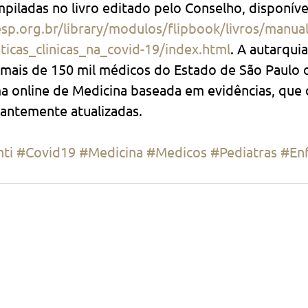
piladas no livro editado pelo Conselho, disponíve
sp.org.br/library/modulos/flipbook/livros/manu
icas_clinicas_na_covid-19/index.html
. A autarqu
s mais de 150 mil médicos do Estado de São Paulo 
a online de Medicina baseada em evidências, que d
antemente atualizadas.
ti
#Covid19
#Medicina
#Medicos
#Pediatras
#En