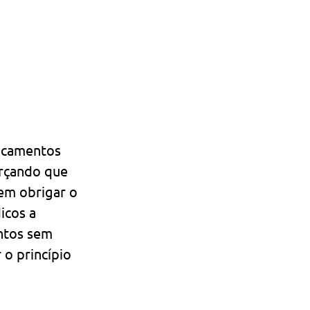
icamentos 
rçando que 
em obrigar o 
icos a 
ntos sem 
 o princípio 