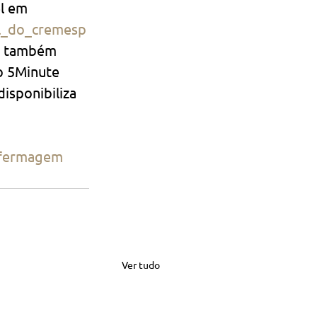
l em 
al_do_cremesp
ia também 
o 5Minute 
isponibiliza 
fermagem
Ver tudo