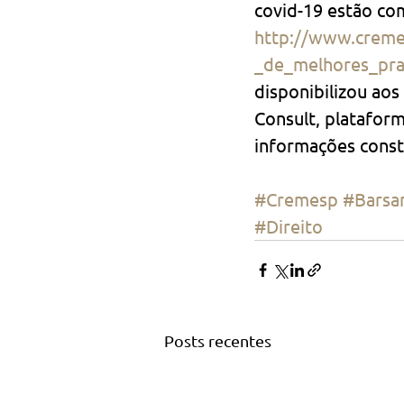
covid-19 estão com
http://www.creme
_de_melhores_prat
disponibilizou ao
Consult, plataform
informações const
#Cremesp
#Barsan
#Direito
Posts recentes