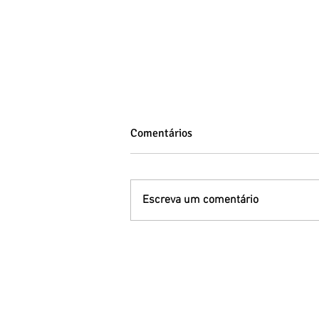
Comentários
Escreva um comentário
Síndrome de Down: entenda a
variação genética, os tipos e a
inclusão