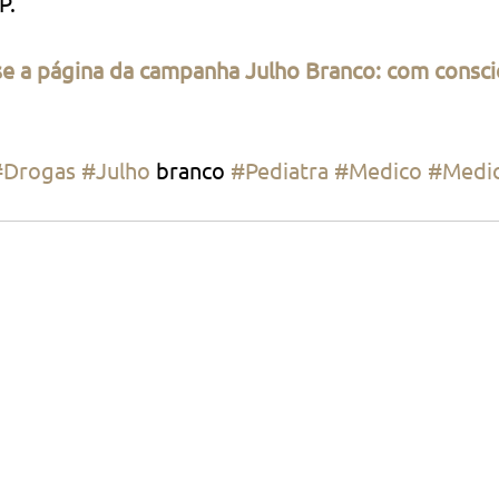
P.
se a página da campanha Julho Branco: com consci
#Drogas
#Julho
 branco 
#Pediatra
#Medico
#Medi