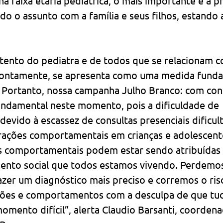
s – na faixa etária pediátrica, o mais importante é a 
ndo o assunto com a família e seus filhos, estando 
 
tento do pediatra e de todos que se relacionam c
rontamente, se apresenta como uma medida funda
. Portanto, nossa campanha Julho Branco: com cons
undamental neste momento, pois a dificuldade de 
ido à escassez de consultas presenciais dificult
rações comportamentais em crianças e adolescent
s comportamentais podem estar sendo atribuídas à
ento social que todos estamos vivendo. Perdemos
azer um diagnóstico mais preciso e corremos o ris
ões e comportamentos com a desculpa de que tud
omento difícil”, alerta Claudio Barsanti, coordena