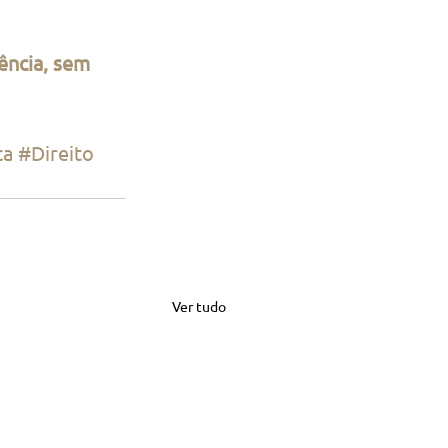
ência, sem 
ca
#Direito
Ver tudo