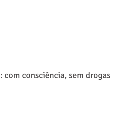
ADVOGADOS
ÁREAS DE ATUAÇÃO
NOTÍCIAS | ARTIGOS
: com consciência, sem drogas