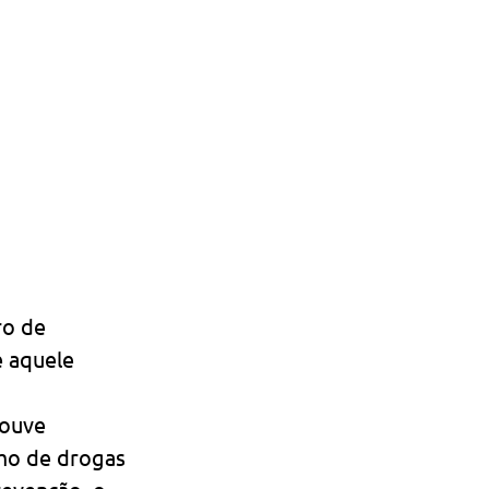
o de 
 aquele 
houve 
o de drogas 