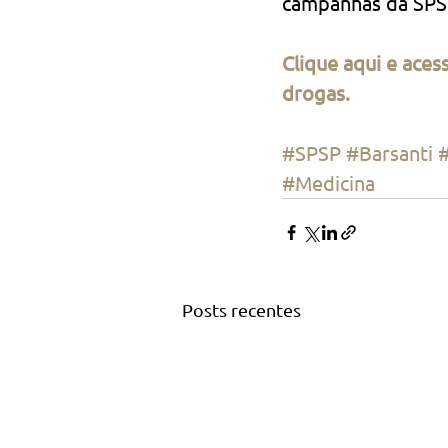
campanhas da SPS
Clique aqui e aces
drogas.
#SPSP
#Barsanti
#Medicina
Posts recentes