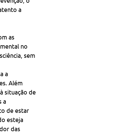
prevenção, o 
atento a 
om as 
mental no 
ciência, sem 
a a 
es. Além 
 situação de 
 a 
co de estar 
o esteja 
dor das 