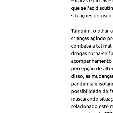
– lícitas e ilícita
que se faz discuti
situações de risco.
Também, o olhar a
crianças agindo p
combate a tal mal
drogas torna-se f
acompanhamento dev
percepção de alte
disso, as mudança
pandemia e isolam
possibilidade de f
mascarando situaç
relacionado este m