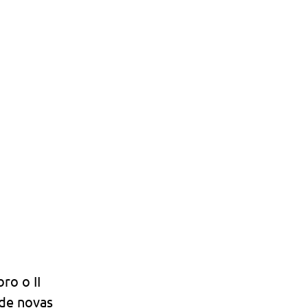
o o II 
de novas 