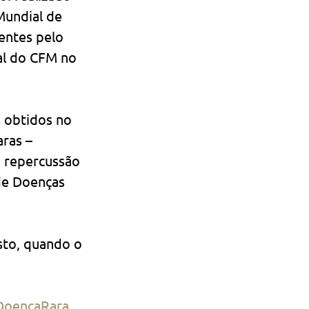
Mundial de 
entes pelo 
al do CFM no 
 obtidos no 
ras – 
, repercussão 
de Doenças 
sto, quando o 
DoençaRara