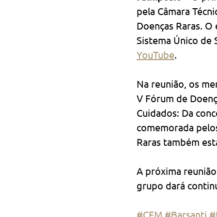
pela Câmara Técnic
Doenças Raras. O e
Sistema Único de 
YouTube
.
Na reunião, os me
V Fórum de Doenç
Cuidados: Da conce
comemorada pelos 
Raras também está
A próxima reunião
grupo dará continu
#CFM
#Barsanti
#