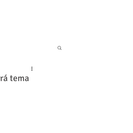
11 5055-9001
CONTATO
erá tema