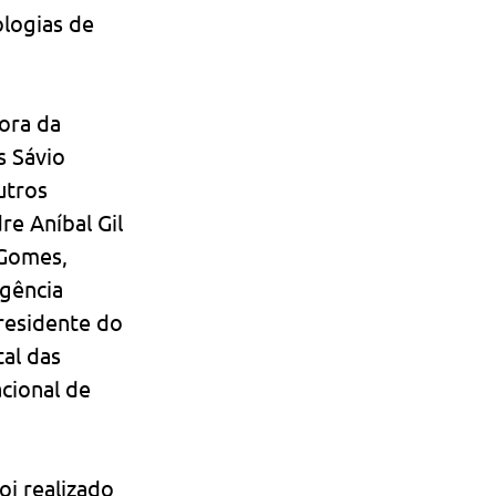
logias de 
ora da 
 Sávio 
utros 
e Aníbal Gil 
 Gomes, 
gência  
residente do 
al das 
cional de 
i realizado 