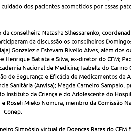
o cuidado dos pacientes acometidos por essas pato
 da conselheira Natasha Slhessarenko, coordenad
articiparam da discussão os conselheiros Domingos
Hajaj Gonzalez e Estevam Rivello Alves, além dos o
Henrique Batista e Silva, ex-diretor do CFM; Padr
Academia Nacional de Medicina; Isabella do Carmo
ção de Segurança e Eficácia de Medicamentos da A
ncia Sanitária (Anvisa); Magda Carneiro Sampaio, p
o Instituto da Criança e do Adolescente do Hospit
; e Roseli Mieko Nomura, membro da Comissão Na
 – Conep.
meiro Simpósio virtual de Doenças Raras do CFM fo