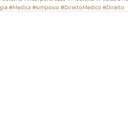
gia
#Medica
#simposio
#DireitoMedico
#Direito