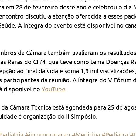
a em 28 de fevereiro deste ano e celebrou o dia 
ncontro discutiu a atenção oferecida a esses paci
Saúde. A íntegra do evento está disponível no can
mbros da Câmara também avaliaram os resultados
as Raras do CFM, que teve como tema Doenças Ra
pção ao final da vida e soma 1,3 mil visualizações
participantes da reunião. A íntegra do V Fórum 
 disponível no 
YouTube
.
 da Câmara Técnica está agendada para 25 de ago
idade à organização do II Simpósio.
Pediatria
#incorporaraçao
#Medicina
#Pediatra
#