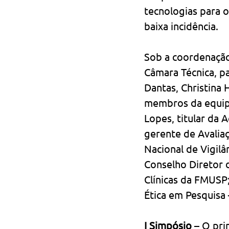
tecnologias para 
baixa incidência.
Sob a coordenação
Câmara Técnica, p
Dantas, Christina 
membros da equipe 
Lopes, titular da 
gerente de Avalia
Nacional de Vigilâ
Conselho Diretor d
Clínicas da FMUSP
Ética em Pesquisa
I Simpósio
 – O pri