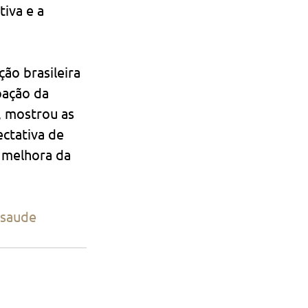
iva e a 
o brasileira 
pação da 
, mostrou as 
ctativa de 
a melhora da 
saude