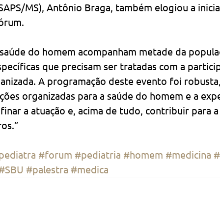
APS/MS), Antônio Braga, também elogiou a iniciat
órum.
 saúde do homem acompanham metade da populaçã
ecíficas que precisam ser tratadas com a partici
ganizada. A programação deste evento foi robusta
ações organizadas para a saúde do homem e a expe
afinar a atuação e, acima de tudo, contribuir para 
ros.”
pediatra
#forum
#pediatria
#homem
#medicina
#
#SBU
#palestra
#medica