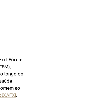
e o I Fórum 
CFM), 
Ao longo do 
saúde 
 homem ao 
olXAFXI
.