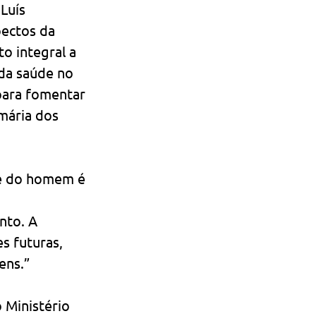
Luís 
pectos da 
 integral a 
 da saúde no 
ara fomentar 
mária dos 
e do homem é 
 
nto. A 
s futuras, 
ens.”
 Ministério 