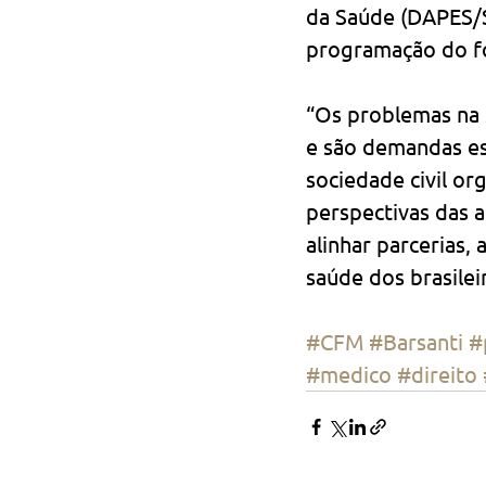
da Saúde (DAPES/S
programação do f
“Os problemas na
e são demandas esp
sociedade civil or
perspectivas das 
alinhar parcerias, 
saúde dos brasilei
#CFM
#Barsanti
#
#medico
#direito