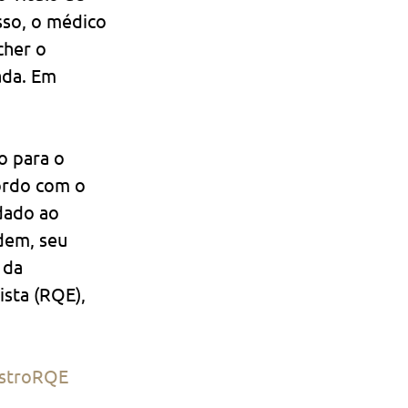
sso, o médico 
cher o 
ada. Em 
o para o 
ordo com o 
dado ao 
dem, seu 
 da 
ista (RQE), 
istroRQE