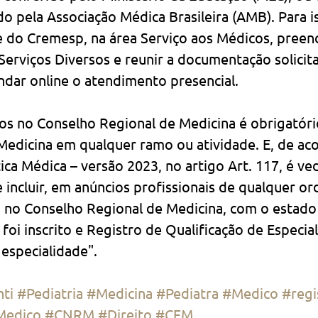
ido pela Associação Médica Brasileira (AMB). Para i
e do Cremesp, na área Serviço aos Médicos, preen
erviços Diversos e reunir a documentação solicit
dar online o atendimento presencial. 
los no Conselho Regional de Medicina é obrigatóri
 Medicina em qualquer ramo ou atividade. E, de ac
ca Médica – versão 2023, no artigo Art. 117, é ve
 incluir, em anúncios profissionais de qualquer or
no Conselho Regional de Medicina, com o estado
foi inscrito e Registro de Qualificação de Especial
especialidade".
ti
#Pediatria
#Medicina
#Pediatra
#Medico
#reg
Medico
#CNRM
#Direito
#CFM