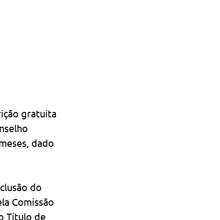
ição gratuita 
nselho 
 meses, dado 
clusão do 
ela Comissão 
 Título de 