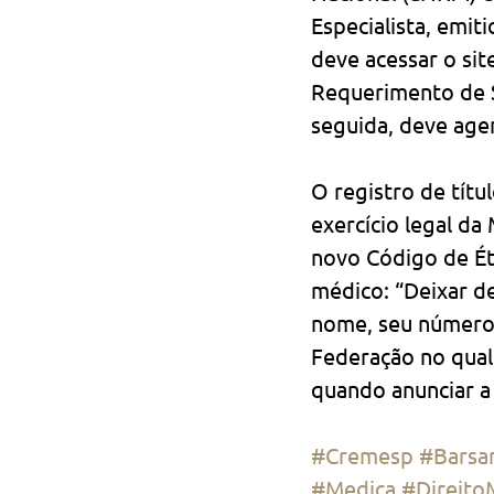
Especialista, emit
deve acessar o sit
Requerimento de S
seguida, deve agen
O registro de títu
exercício legal da
novo Código de Éti
médico: “Deixar de
nome, seu número 
Federação no qual 
quando anunciar a 
#Cremesp
#Barsan
#Medica
#Direito