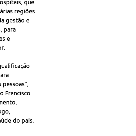
ospitais, que 
árias regiões 
la gestão e 
, para 
as e 
r.
ualificação 
ara 
 pessoas”, 
o Francisco 
mento, 
ogo, 
aúde do país.