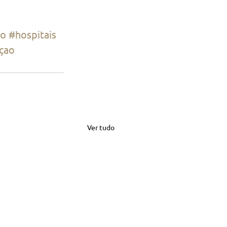
co
#hospitais
açao
Ver tudo