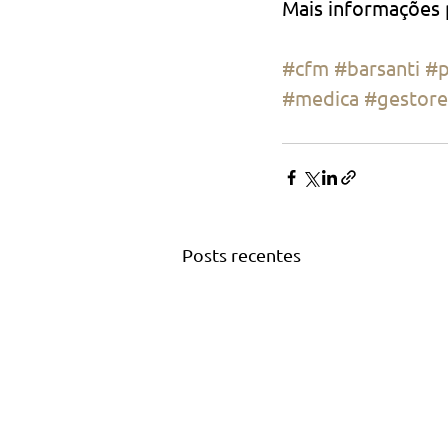
Mais informações
#cfm
#barsanti
#p
#medica
#gestore
Posts recentes