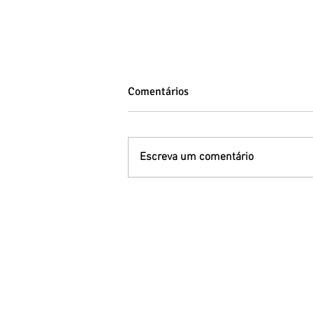
Comentários
Escreva um comentário
Síndrome de Down: entenda a
variação genética, os tipos e a
inclusão