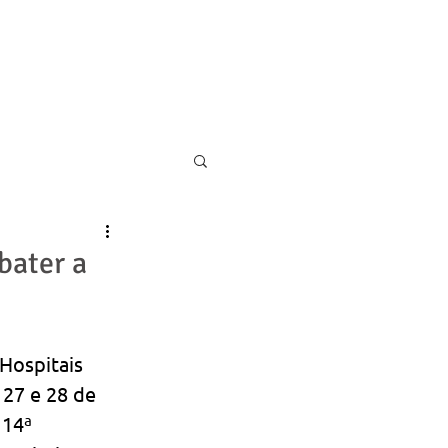
11 5055-9001
CONTATO
bater a
Hospitais 
27 e 28 de 
 14ª 