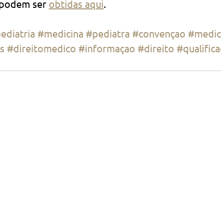
 podem ser 
obtidas aqui
.
ediatria
#medicina
#pediatra
#convençao
#medi
s
#direitomedico
#informaçao
#direito
#qualific