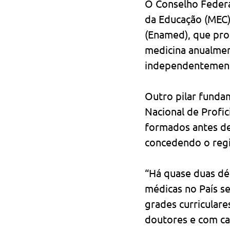
O Conselho Federal
da Educação (MEC)
(Enamed), que pr
medicina anualmen
independentement
Outro pilar funda
Nacional de Profi
formados antes de
concedendo o regis
“Há quase duas dé
médicas no País s
grades curriculare
doutores e com cam