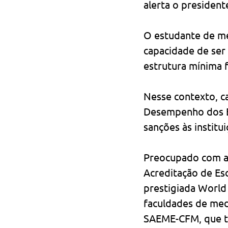
alerta o president
O estudante de me
capacidade de ser
estrutura mínima 
Nesse contexto, ca
Desempenho dos Es
sanções às instit
Preocupado com a 
Acreditação de Es
prestigiada World
faculdades de med
SAEME-CFM, que ta