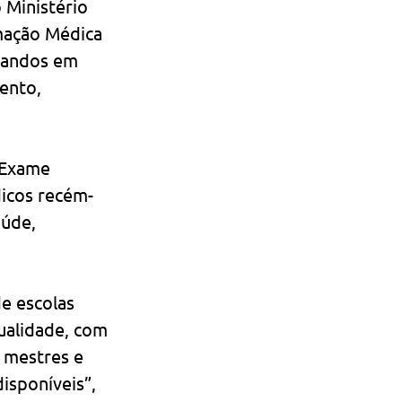
 Ministério 
mação Médica 
uandos em 
ento, 
 Exame 
dicos recém-
úde, 
e escolas 
ualidade, com 
 mestres e 
isponíveis”, 