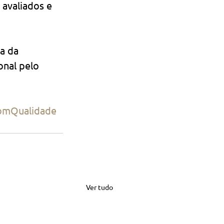
avaliados e 
a da 
onal pelo 
omQualidade
Ver tudo