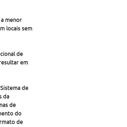
 a menor 
m locais sem 
cional de 
esultar em 
Sistema de 
s da 
nas de 
mento do 
rmato de 