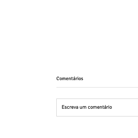
Comentários
Escreva um comentário
Síndrome de Down: entenda a
variação genética, os tipos e a