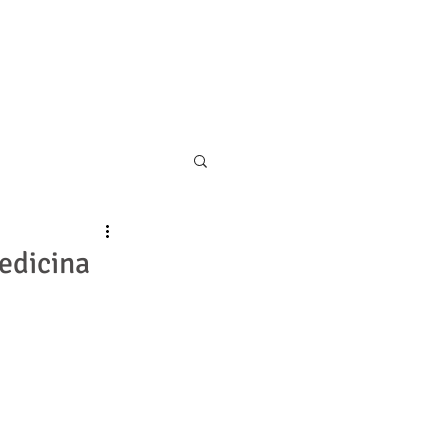
11 5055-9001
CONTATO
edicina