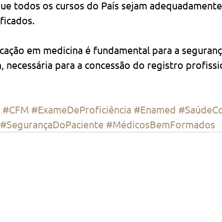
ue todos os cursos do País sejam adequadamente 
ficados.
ucação em medicina é fundamental para a seguranç
, necessária para a concessão do registro profissi
#CFM
#ExameDeProficiência
#Enamed
#SaúdeC
#SegurançaDoPaciente
#MédicosBemFormados