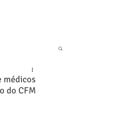
11 5055-9001
CONTATO
 e médicos
ro do CFM