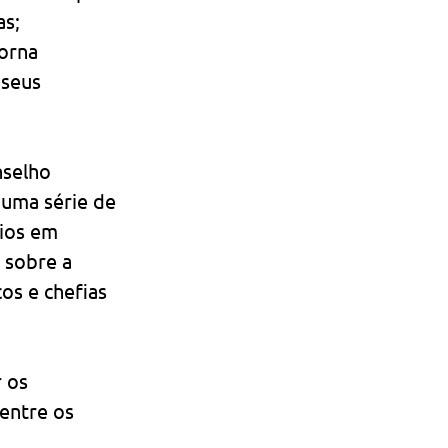
s; 
orna 
 seus 
nselho 
 uma série de 
ios em 
 sobre a 
os e chefias 
 os 
entre os 
 