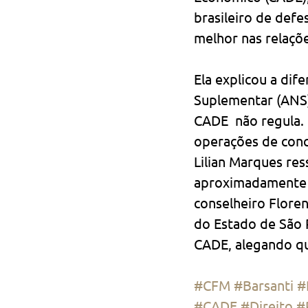
brasileiro de defe
melhor nas relaçõ
Ela explicou a dif
Suplementar (ANS)
CADE  não regula. 
operações de conc
Lilian Marques res
aproximadamente 1
conselheiro Flore
do Estado de São 
CADE, alegando qu
#CFM
#Barsanti
#
#CADE
#Direito
#