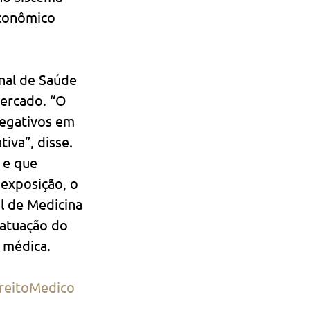
econômico 
nal de Saúde 
ercado. “O 
negativos em 
iva”, disse.
 e que 
exposição, o 
l de Medicina 
atuação do 
 médica.
reitoMedico