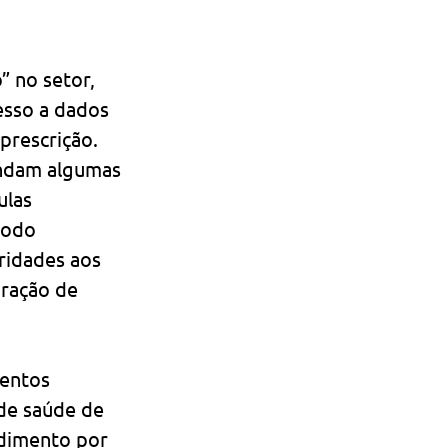
” no setor, 
esso a dados 
prescrição. 
endam algumas 
ulas 
modo 
ridades aos 
ração de 
entos 
de saúde de 
dimento por 