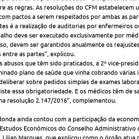
e as regras. As resoluções do CFM estabelecem u
 com pactos a serem respeitados por ambas as par
es é a realização de auditorias por enfermeiros o
balho deve ser executado exclusivamente por médi
sso, devem ser garantidos anualmente os reajustes
 entre as partes”, explicou.
abusos que têm sido praticados, a 2ª vice-preside
inado plano de saúde que vinha cobrando várias 
deliberar sobre pedidos simples de exames laborat
xiste essa obrigatoriedade. E os médicos têm de s
o na resolução 2.147/2016”, complementou.
onda ainda contou com a participação da economi
Estudos Econômicos do Conselho Administrativo 
 Lilian Marques, que explicou como o órgão atua 