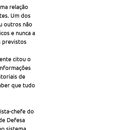
ma relação 
tes. Um dos 
u outros não 
cos e nunca a 
 previstos 
nte citou o 
informações 
oriais de 
aber que tudo 
sta-chefe do 
de Defesa 
no sistema 