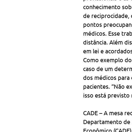
conhecimento sobr
de reciprocidade,
pontos preocupant
médicos. Esse tra
distância. Além di
em lei e acordados
Como exemplo dos 
caso de um determ
dos médicos para 
pacientes. “Não e
isso está previst
CADE – A mesa red
Departamento de 
Econômico (CADE),