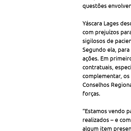
questões envolven
Yáscara Lages desc
com prejuízos para
sigilosos de pacie
Segundo ela, para
ações. Em primeiro
contratuais, espec
complementar, os 
Conselhos Regiona
forças.
“Estamos vendo pa
realizados – e co
algum item presen