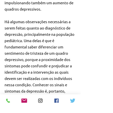
impulsionando também um aumento de 
quadros depressivos. 
Há algumas observações necessárias a 
serem feitas quanto ao diagnóstico de 
depressão, principalmente na população 
pediátrica. Uma delas é que é 
fundamental saber diferenciar um 
sentimento de tristeza de um quadro 
depressivo, porque a proximidade dos 
sintomas pode confundir e prejudicar a 
identificação e a intervenção as quais 
devem ser realizadas com os indivíduos 
nessa condição. Conhecer os sinais e 
sintomas da depressão é, portanto, 
essencial para servir de alerta não só aos 
pais, mas também aos pediatras.”
Vera Ferrari Rego Barros, presidente do 