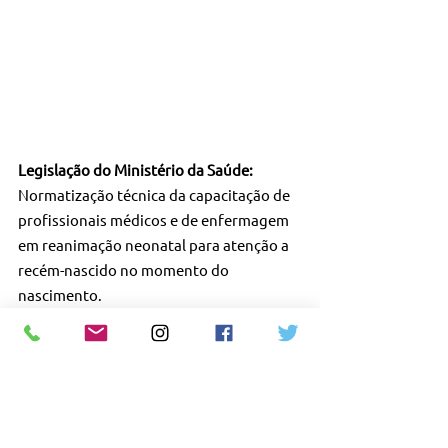
Legislação do Ministério da Saúde: 
Normatização técnica da capacitação de 
profissionais médicos e de enfermagem 
em reanimação neonatal para atenção a 
recém-nascido no momento do 
nascimento.
PORTARIA Nº 371/2014 SAS/MS – 
08/05/2014
NOTA TÉCNICA Nº 16/2014 
CRIALM/DAPES/SAS/MS -13/06/2014
No Estado de São Paulo, a presença de 
profissional habilitado em Reanimação 