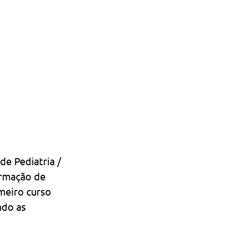
e Pediatria / 
ormação de 
meiro curso 
ndo as 