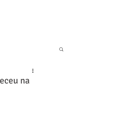
11 5055-9001
CONTATO
teceu na