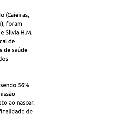
 (Caieiras, 
í), foram 
 Silvia H.M. 
cal de 
s de saúde 
dos 
 sendo 56% 
missão 
to ao nascer, 
inalidade de 