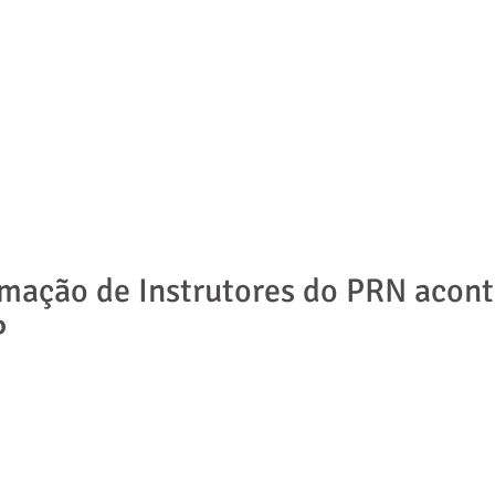
ADVOGADOS
ÁREAS DE ATUAÇÃO
NOTÍCIAS | ARTIGOS
mação de Instrutores do PRN acon
P