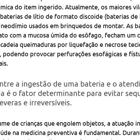
mica do item ingerido. Atualmente, os maiores vil
 baterias de lítio de formato discoide (baterias de
neodímio usados em brinquedos de montar. As bat
to com a mucosa úmida do esôfago, fecham um ci
ncadeia queimaduras por liquefação e necrose teci
, podendo provocar perfurações esofágicas e fístu
is.
entre a ingestão de uma bateria e o aten
a é o fator determinante para evitar sequ
veras e irreversíveis.
lume de crianças que engolem objetos, a atuação i
aúde na medicina preventiva é fundamental. Duran