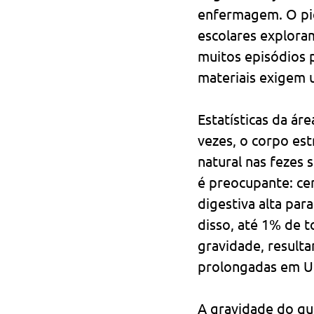
enfermagem. O pic
escolares explora
muitos episódios p
materiais exigem 
Estatísticas da á
vezes, o corpo est
natural nas fezes
é preocupante: ce
digestiva alta par
disso, até 1% de 
gravidade, resulta
prolongadas em Uni
A gravidade do qu