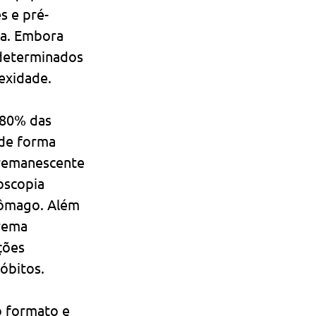
s e pré-
ca. Embora 
 determinados 
exidade.
 80% das 
 de forma 
 remanescente 
scopia 
tômago. Além 
rema 
ções 
óbitos.
 formato e 