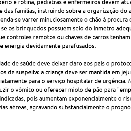
ério e rotina, pediatras e enfermeiros devem atua
 das famílias, instruindo sobre a organização do 
nda-se varrer minuciosamente o chão à procura d
ar se os brinquedos possuem selo do Inmetro adequ
que controles remotos ou chaves de carros tenham
e energia devidamente parafusados.
ade de saúde deve deixar claro aos pais o protoco
s de suspeita: a criança deve ser mantida em jej
atamente para o serviço hospitalar de urgência. 
uzir o vômito ou oferecer miolo de pão para "emp
aindicadas, pois aumentam exponencialmente o ris
vias aéreas, agravando substancialmente o prognó