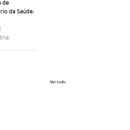
a de 
ério da Saúde.
i
tria
Ver tudo