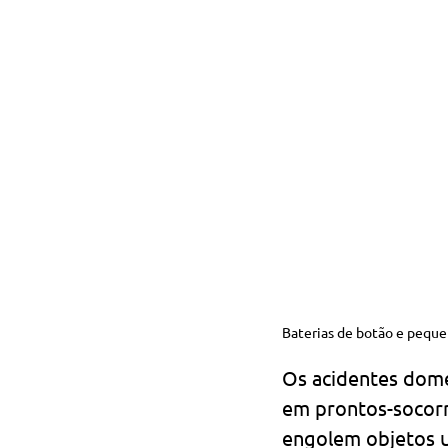
Baterias de botão e peque
Os acidentes domé
em prontos-socorro
engolem objetos u