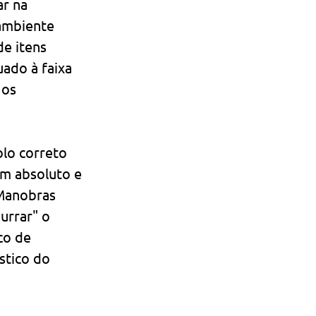
r na 
ambiente 
e itens 
ado à faixa 
 os 
lo correto 
um absoluto e 
Manobras 
urrar" o 
co de 
stico do 