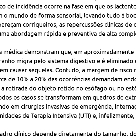
o de incidência ocorre na fase em que os lactente
m o mundo de forma sensorial, levando tudo à bo
areçam corriqueiros, as repercussões clínicas de
uma abordagem rápida e preventiva de alta compl
rea médica demonstram que, em aproximadamente
ranho migra pelo sistema digestivo e é eliminado
 sem causar sequelas. Contudo, a margem de risco
rca de 10% a 20% das ocorrências demandam endo
a a retirada do objeto retido no esôfago ou no es
todos os casos se transformam em quadros de ext
ndo em cirurgias invasivas de emergência, interna
dades de Terapia Intensiva (UTI) e, infelizmente, 
adro clínico depende diretamente do tamanho, do