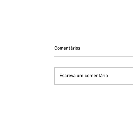
Comentários
Escreva um comentário
Adoção no Brasil: a realidade
dos dados atuais e o papel das
equipes de saúde