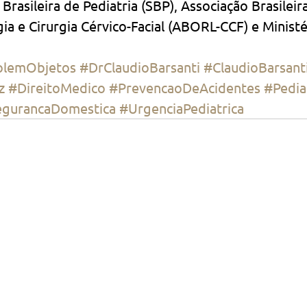
Brasileira de Pediatria (SBP), Associação Brasileir
ia e Cirurgia Cérvico-Facial (ABORL-CCF) e Minist
olemObjetos
#DrClaudioBarsanti
#ClaudioBarsant
z
#DireitoMedico
#PrevencaoDeAcidentes
#Pedia
gurancaDomestica
#UrgenciaPediatrica