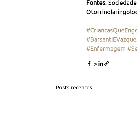
Fontes
: Sociedade 
Otorrinolaringolog
#CriancasQueEng
#BarsantiEVazque
#Enfermagem
#Se
Posts recentes