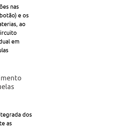
ões nas 
 botão) e os 
erias, ao 
rcuito 
dual em 
las 
dimento 
elas 
ntegrada dos 
te as 