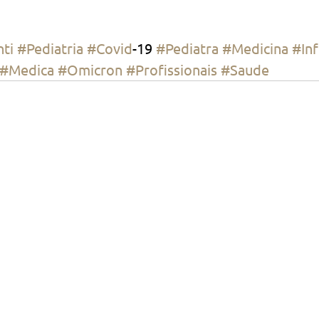
ti
#Pediatria
#Covid
-19 
#Pediatra
#Medicina
#Inf
#Medica
#Omicron
#Profissionais
#Saude