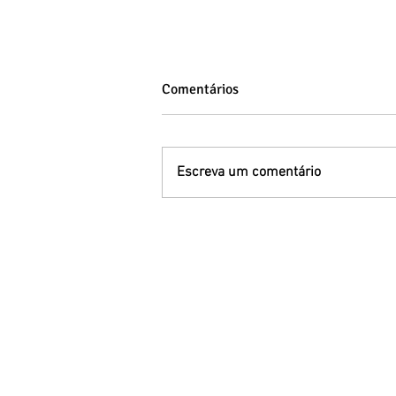
Comentários
Escreva um comentário
Primeira infância e
desenvolvimento: educação,
saúde e cuidados básicos