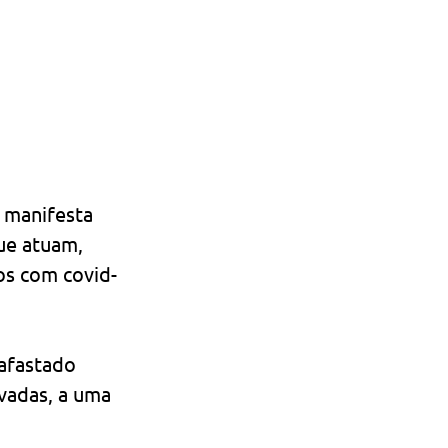
 manifesta 
ue atuam, 
os com covid-
afastado 
ivadas, a uma 