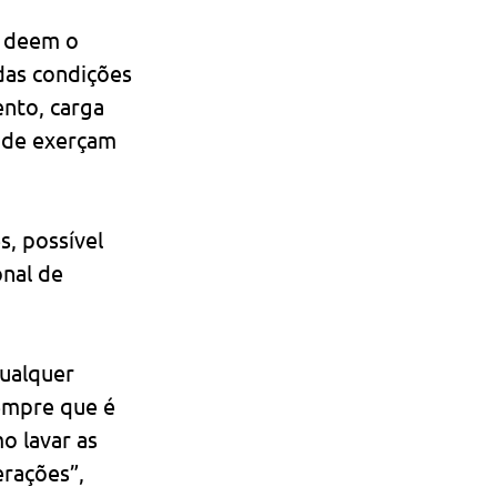
s deem o 
das condições 
nto, carga 
aúde exerçam 
, possível 
nal de 
ualquer 
empre que é 
o lavar as 
rações”, 