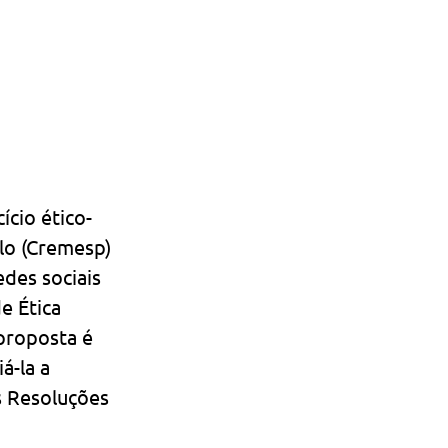
ício ético-
lo (Cremesp) 
edes sociais 
e Ética 
proposta é 
á-la a 
s Resoluções 