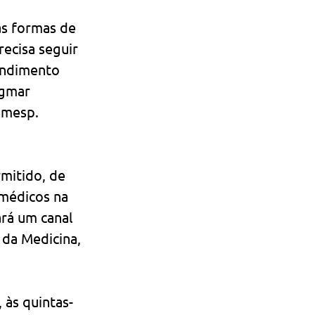
s formas de 
ecisa seguir 
endimento 
agmar 
emesp.
mitido, de 
médicos na 
rá um canal 
 da Medicina, 
 às quintas-