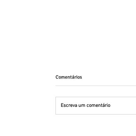
Comentários
Escreva um comentário
Síndrome de Down: entenda a
variação genética, os tipos e a