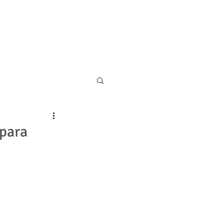
11 5055-9001
CONTATO
 para