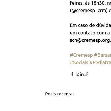
feiras, às 18h30,
(@cremesp_crm) e
Em caso de dúvida
em contato com a 
scn@cremesp.org
#Cremesp
#Barsan
#Sociais
#Pediatr
Posts recentes