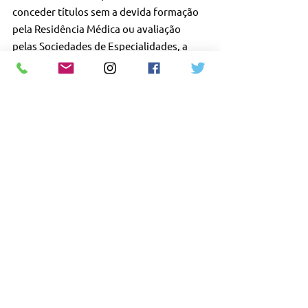
conceder títulos sem a devida formação 
pela Residência Médica ou avaliação 
pelas Sociedades de Especialidades, a 
AMB atinge a qualidade da Medicina 
brasileira, estimulando a existência de 
cursos não condizentes com as 
necessidades da Medicina, iludindo os 
médicos e a população brasileira. 
Veja a Portaria.
#Cremesp
#Barsanti
#Pediatra
#AMB
#PEDIATRIA
#CFM
#Medicina
#Residencia
#Medico
#Direito
#Medica
#Capacitacao