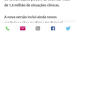
de 1,6 milhão de situações clínicas.
A nova versão inclui ainda novos 
capítulos sobre medicina tradicional, 
saúde sexual e distúrbios relacionados a 
jogos – que agora foram adicionados à 
seção sobre transtornos aditivos. 
Outras informações também podem ser 
encontradas na Nota Técnica nº 60/2022
#cremesp
#barsanti
#pediatria
#medicina
#pediatra
#tecnica
#medico
#cid
#medica
#classificaçao
#direitomedico
#doenças
#direito
#oms