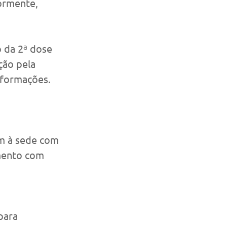
ormente, 
 da 2ª dose 
ção pela 
nformações.
m à sede com 
mento com 
para 