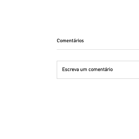
Comentários
Escreva um comentário
Síndrome de Down: entenda a
variação genética, os tipos e a
inclusão