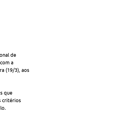
onal de 
 com a 
a (19/3), aos 
s que 
critérios 
lo.