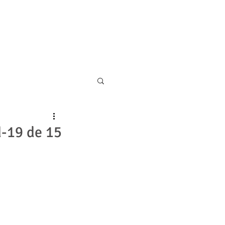
11 5055-9001
CONTATO
d-19 de 15