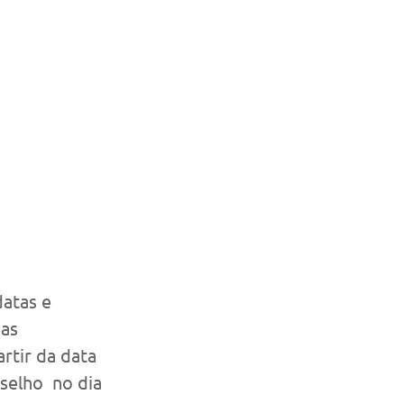
atas e 
as 
rtir da data 
selho  no dia 