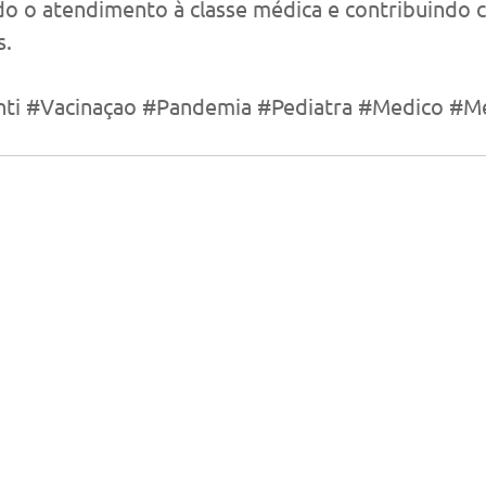
do o atendimento à classe médica e contribuindo 
s.
ti
#Vacinaçao
#Pandemia
#Pediatra
#Medico
#Me