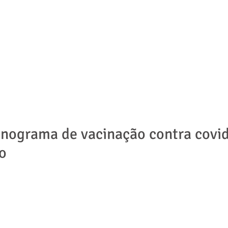
ADVOGADOS
ÁREAS DE ATUAÇÃO
NOTÍCIAS | ARTIGOS
onograma de vacinação contra covi
o