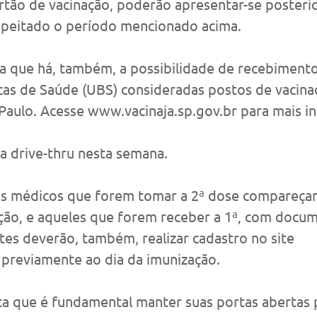
artão de vacinação, poderão apresentar-se posteri
speitado o período mencionado acima.
a que há, também, a possibilidade de recebimento
cas de Saúde (UBS) consideradas postos de vacina
 Paulo. Acesse www.vacinaja.sp.gov.br para mais i
a drive-thru nesta semana.
os médicos que forem tomar a 2ª dose compareça
ação, e aqueles que forem receber a 1ª, com docu
es deverão, também, realizar cadastro no site 
, previamente ao dia da imunização.  
a que é fundamental manter suas portas abertas 