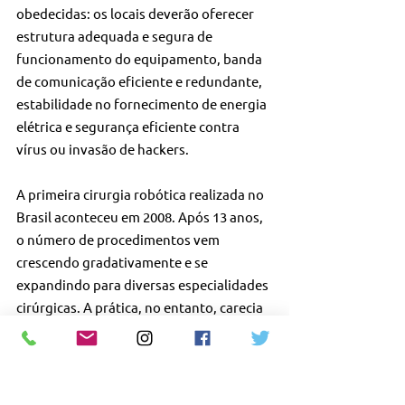
obedecidas: os locais deverão oferecer 
estrutura adequada e segura de 
funcionamento do equipamento, banda 
de comunicação eficiente e redundante, 
estabilidade no fornecimento de energia 
elétrica e segurança eficiente contra 
vírus ou invasão de hackers.
A primeira cirurgia robótica realizada no 
Brasil aconteceu em 2008. Após 13 anos, 
o número de procedimentos vem 
crescendo gradativamente e se 
expandindo para diversas especialidades 
cirúrgicas. A prática, no entanto, carecia 
de normatização ética, principalmente 
em relação à capacitação, que hoje é 
oferecida por empresas detentoras dos 
robôs. Os médicos também buscavam se 