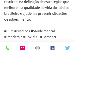
resultem na definição de estratégias que 
melhorem a qualidade de vida do médico 
brasileiro e ajudem a prevenir situações 
de adoecimento.
#CFM
#Médicos
#Saúde
 mental 
#Pandemia
#Covid
-19 
#Barsanti
Ver tudo
Posts recentes