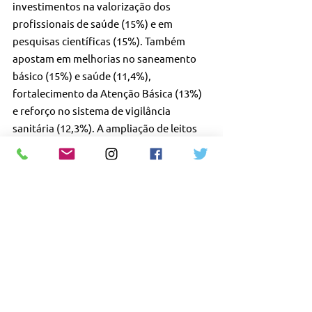
investimentos na valorização dos 
profissionais de saúde (15%) e em 
pesquisas científicas (15%). Também 
apostam em melhorias no saneamento 
básico (15%) e saúde (11,4%), 
fortalecimento da Atenção Básica (13%) 
e reforço no sistema de vigilância 
sanitária (12,3%). A ampliação de leitos 
de internação e de UTI foi indicada por 
10,6% e 8,6% dos entrevistados, 
respectivamente.
#CFM
#Barsanti
#Pandemia
#Covid
-19 
#Medicos
#Medicas
#Medicina
#Pediatra
#Direito
#Saude