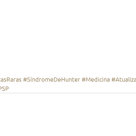
asRaras
#SíndromeDeHunter
#Medicina
#Atualiz
PSP