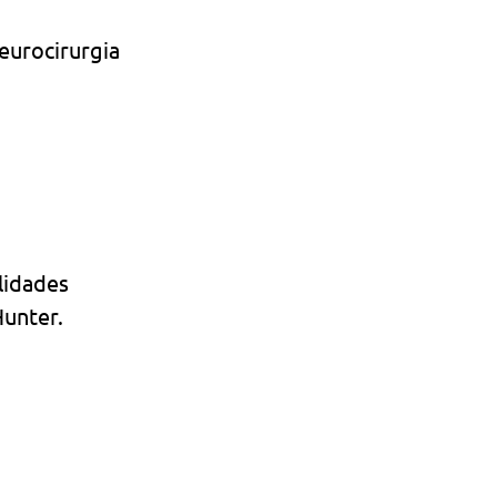
eurocirurgia 
lidades 
Hunter.