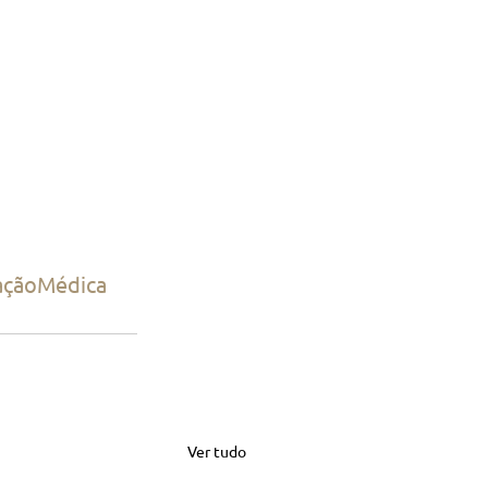
açãoMédica
Ver tudo