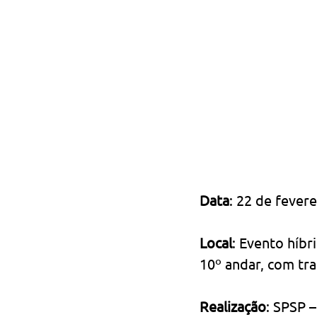
Data
: 22 de fever
Local
: Evento híbr
10º andar, com tr
Realização
: SPSP 