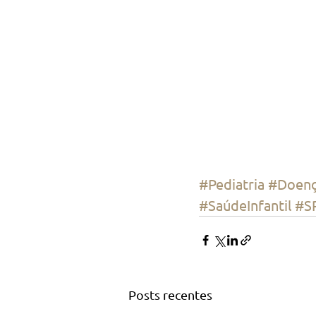
#Pediatria
#Doenç
#SaúdeInfantil
#S
Posts recentes