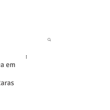
11 5055-9001
CONTATO
ca em
m
Raras