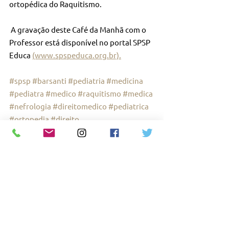
ortopédica do Raquitismo.
 A gravação deste Café da Manhã com o 
Professor está disponível no portal SPSP 
Educa 
(www.spspeduca.org.br).
#spsp
#barsanti
#pediatria
#medicina
#pediatra
#medico
#raquitismo
#medica
#nefrologia
#direitomedico
#pediatrica
#ortopedia
#direito
Ver tudo
Posts recentes