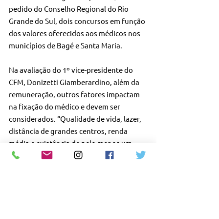
pedido do Conselho Regional do Rio 
Grande do Sul, dois concursos em função 
dos valores oferecidos aos médicos nos 
municípios de Bagé e Santa Maria.
Na avaliação do 1º vice-presidente do 
CFM, Donizetti Giamberardino, além da 
remuneração, outros fatores impactam 
na fixação do médico e devem ser 
considerados. “Qualidade de vida, lazer, 
distância de grandes centros, renda 
média e existência de pelo menos um 
hospital, entre outras variáveis, são 
aspectos significativos para explicar a 
distribuição e o interesse do médico em 
estar ou não em determinada área”, 
disse.