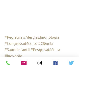
#Pediatria
#AlergiaEImunologia
#CongressoMedico
#Ciência
#SaúdeInfantil
#PesquisaMédica
#Inovação
Ver tudo
Posts recentes