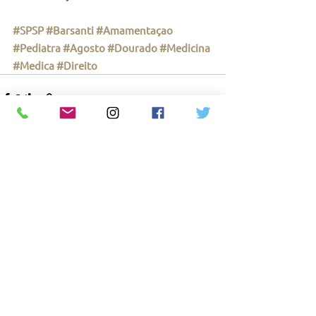
#SPSP
#Barsanti
#Amamentaçao
#Pediatra
#Agosto
#Dourado
#Medicina
#Medica
#Direito
Ver tudo
Posts recentes