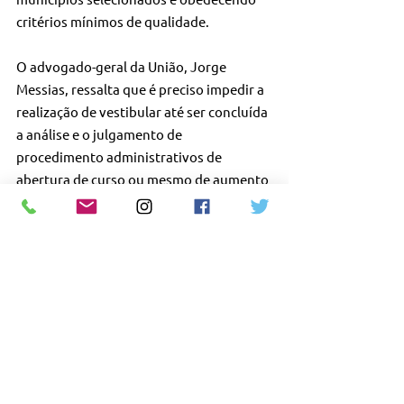
critérios mínimos de qualidade.
O advogado-geral da União, Jorge 
Messias, ressalta que é preciso impedir a 
realização de vestibular até ser concluída 
a análise e o julgamento de 
procedimento administrativos de 
abertura de curso ou mesmo de aumento 
de vagas. De acordo com o MEC, até 
agosto do ano passado, data do 
deferimento da medida cautelar 
originária na ADC 81, havia 369 
processos de pedidos de autorização de 
cursos de medicina e de aumento de 
vagas pendentes de julgamento pela 
administração pública.