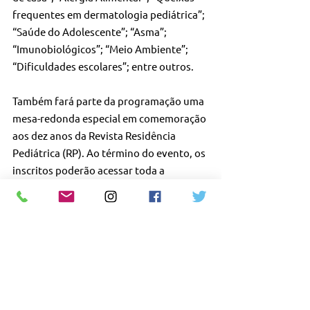
frequentes em dermatologia pediátrica”; 
“Saúde do Adolescente”; “Asma”; 
“Imunobiológicos”; “Meio Ambiente”; 
“Dificuldades escolares”; entre outros.
Também fará parte da programação uma 
mesa-redonda especial em comemoração 
aos dez anos da Revista Residência 
Pediátrica (RP). Ao término do evento, os 
inscritos poderão acessar toda a 
programação científica e rever os temas 
debatidos. O acervo de aulas ficará 
disponível para acesso por até três 
meses.
#CFM
#Barsanti
#Pediatra
#Medicina
#Pediatria
#Congresso
#Medico
#Direito
#Medica
#Pandemia
#Online