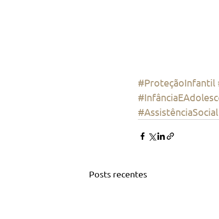
#ProteçãoInfantil
#InfânciaEAdolesc
#AssistênciaSocial
Posts recentes