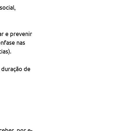
ocial, 
ar e prevenir 
ênfase nas 
ias).
 duração de 
ceber, por e-