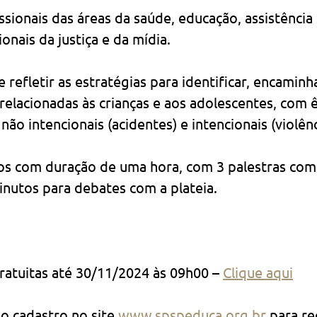
issionais das áreas da saúde, educação, assistência s
ionais da justiça e da mídia.
 e refletir as estratégias para identificar, encaminh
 relacionadas às crianças e aos adolescentes, com 
ão intencionais (acidentes) e intencionais (violênc
os com duração de uma hora, com 3 palestras com
inutos para debates com a plateia.
gratuitas até 30/11/2024 às 09h00 – 
Clique aqui
 o cadastro no site 
www.spspeduca.org.br
 para re