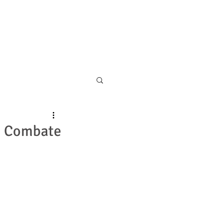
11 5055-9001
CONTATO
 e Combate