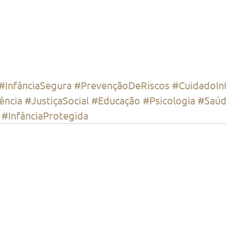
#InfânciaSegura
#PrevençãoDeRiscos
#CuidadoIn
ência
#JustiçaSocial
#Educação
#Psicologia
#Saúd
#InfânciaProtegida